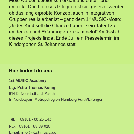
Flöte werden spielerisch erklärt und erste Töne
entlockt. Durch dieses Pilotprojekt soll getestet werden
ob das lang erprobte Konzept auch in integrativen
st
Gruppen realisierbar ist – ganz dem 1
MUSIC-Motto:
„Jedes Kind soll die Chance haben, sein Talent zu
entdecken und Erfahrungen zu sammeln!“ Anlässlich
dieses Projekts findet Ende Juli ein Pressetermin im
Kindergarten St. Johannes statt.
Hier findest du uns:
1st MUSIC Academy
Ltg. Petra Thomas-König
91413 Neustadt a.d. Aisch
In Nordbayern Metropolregion Nürnberg/Fürth/Erlangen
Tel.: 09161 - 88 26 143
Fax: 09161 - 88 39 010
Email:
info(@)1st-music.de