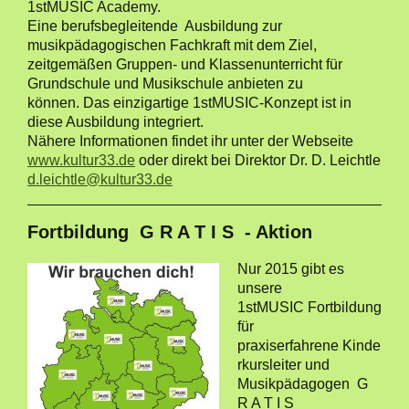
1stMUSIC Academy.
Eine berufsbegleitende Ausbildung zur
musikpädagogischen Fachkraft mit dem Ziel,
zeitgemäßen Gruppen- und Klassenunterricht für
Grundschule und Musikschule anbieten zu
können. Das einzigartige 1stMUSIC-Konzept ist in
diese Ausbildung integriert.
Nähere Informationen findet ihr unter der Webseite
www.kultur33.de
oder direkt bei Direktor Dr. D. Leichtle
d.leichtle@kultur33.de
Fortbildung G R A T I S - Aktion
Nur 2015 gibt es
unsere
1stMUSIC Fortbildung
für
praxiserfahrene Kinde
rkursleiter und
Musikpädagogen G
R A T I S